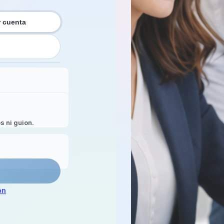
r cuenta
s ni guion.
ón